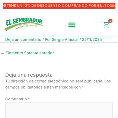
Ir
OBTENE UN 10% DE DESCUENTO COMPRANDO POR BULTO
O
al
contenido
0
Carr
Deja un comentario
/ Por
Sergio Arriscal
/
25/11/2025
←
Elemento flotante anterior
Deja una respuesta
Tu dirección de correo electrónico no será publicada.
Los
campos obligatorios están marcados con
*
Comentario
*