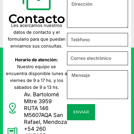
Contacto
Les acercamos nuestros
datos de contacto y el
formulario para que puedan
enviarnos sus consultas.
Horario de atención:
Nuestro equipo se
encuentra disponible lunes a
viernes de 9 a 17 hs. y los
sábados de 9 a 13 hs.
Av. Bartolomé
Mitre 3959
RUTA 146
ENVIAR
M5607AQA San
Rafael, Mendoza
+54 260