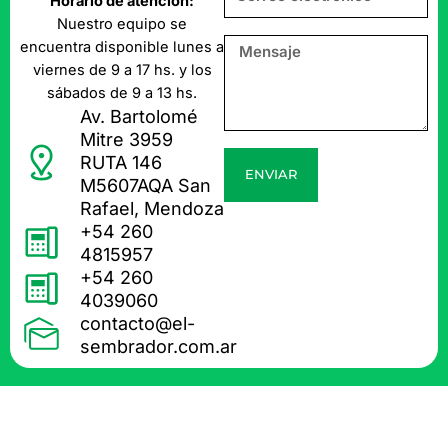
Horario de atención:
Nuestro equipo se
encuentra disponible lunes a
viernes de 9 a 17 hs. y los
sábados de 9 a 13 hs.
Av. Bartolomé
Mitre 3959
RUTA 146
ENVIAR
M5607AQA San
Rafael, Mendoza
+54 260
4815957
+54 260
4039060
contacto@el-
sembrador.com.ar
Política de
Política de Cambios y
Diseño y desarrollo:
privacidad
Devoluciones
DYL ONLINE