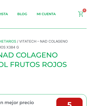
0
Carrito
ISTA
BLOG
MI CUENTA
IETARIOS
/ VITATECH – NAD COLAGENO
JOS X384 G
 NAD COLAGENO
OL FRUTOS ROJOS
n mejor precio
5