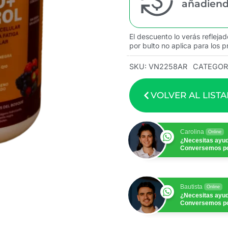
añadiendo
El descuento lo verás reflejad
por bulto no aplica para los p
SKU:
VN2258AR
CATEGOR
VOLVER AL LIST
Carolina
Online
¿Necesitas ayu
Conversemos p
Bautista
Online
¿Necesitas ayu
Conversemos p