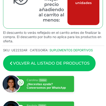
unidades
precio
añadiendo
al carrito al
menos:
El descuento lo verás reflejado en el carrito antes de finalizar la
compra. El descuento por bulto no aplica para los productos en
oferta.
SKU:
UE2232AR
CATEGORÍA:
SUPLEMENTOS DEPORTIVOS
VOLVER AL LISTADO DE PRODUCTOS
Carolina
Online
¿Necesitas ayuda?
Conversemos por WhatsApp
Bautista
Online