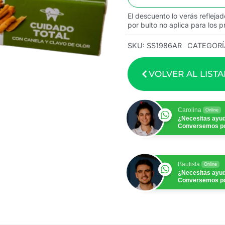
El descuento lo verás reflejad
por bulto no aplica para los p
SKU:
SS1986AR
CATEGORÍ
VOLVER AL LIST
Carolina
Online
¿Necesitas ayu
Conversemos p
Bautista
Online
¿Necesitas ayu
Conversemos p