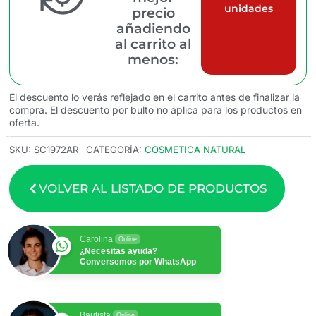
unidades
precio
añadiendo
al carrito al
menos:
El descuento lo verás reflejado en el carrito antes de finalizar la
compra. El descuento por bulto no aplica para los productos en
oferta.
SKU:
SC1972AR
CATEGORÍA:
COSMETICA NATURAL
VOLVER AL LISTADO DE PRODUCTOS
Carolina
Online
¿Necesitas ayuda?
Conversemos por WhatsApp
Bautista
Online