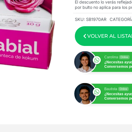
El descuento lo verás reflejad
por bulto no aplica para los p
SKU:
SB1970AR
CATEGORÍ
VOLVER AL LIST
Carolina
Online
¿Necesitas ayu
Conversemos p
Bautista
Online
¿Necesitas ayu
Conversemos p