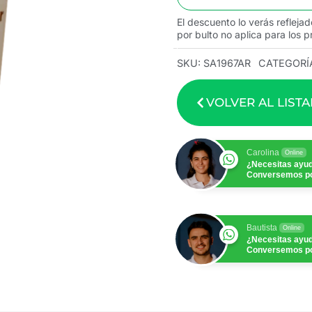
El descuento lo verás reflejad
por bulto no aplica para los p
SKU:
SA1967AR
CATEGORÍ
VOLVER AL LIST
Carolina
Online
¿Necesitas ayu
Conversemos p
Bautista
Online
¿Necesitas ayu
Conversemos p