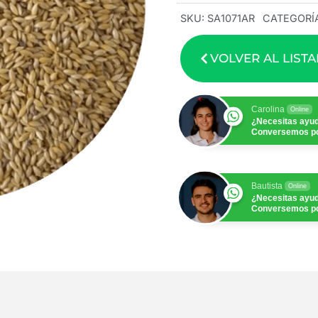
SKU:
SA1071AR
CATEGORÍ
VOLVER AL LIST
Carolina
Online
¿Necesitas ayu
Conversemos p
Bautista
Online
¿Necesitas ayu
Conversemos p