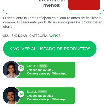
menos:
El descuento lo verás reflejado en el carrito antes de finalizar la
compra. El descuento por bulto no aplica para los productos en
oferta.
SKU:
SH2120AR
CATEGORÍA:
VARIOS
VOLVER AL LISTADO DE PRODUCTOS
Carolina
Online
¿Necesitas ayuda?
Conversemos por WhatsApp
Bautista
Online
¿Necesitas ayuda?
Conversemos por WhatsApp