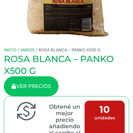
INICIO
/
VARIOS
/ ROSA BLANCA – PANKO X500 G
ROSA BLANCA – PANKO
X500 G
VER PRECIOS
Obtené un
10
mejor
unidades
precio
añadiendo
al carrito al