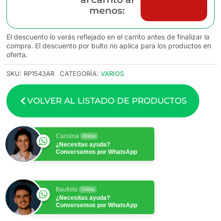
menos:
El descuento lo verás reflejado en el carrito antes de finalizar la
compra. El descuento por bulto no aplica para los productos en
oferta.
SKU:
RP1543AR
CATEGORÍA:
VARIOS
VOLVER AL LISTADO DE PRODUCTOS
Carolina
Online
¿Necesitas ayuda?
Conversemos por WhatsApp
Bautista
Online
¿Necesitas ayuda?
Conversemos por WhatsApp