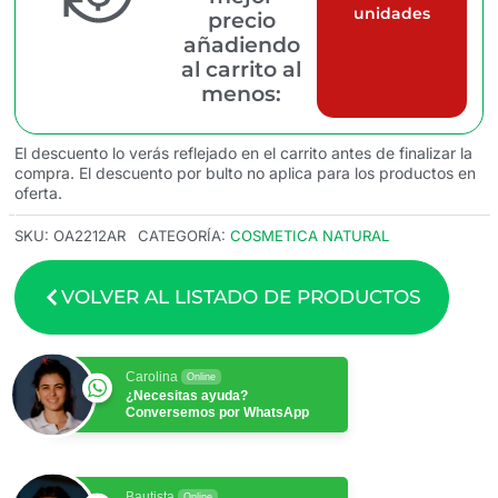
unidades
precio
añadiendo
al carrito al
menos:
El descuento lo verás reflejado en el carrito antes de finalizar la
compra. El descuento por bulto no aplica para los productos en
oferta.
SKU:
OA2212AR
CATEGORÍA:
COSMETICA NATURAL
VOLVER AL LISTADO DE PRODUCTOS
Carolina
Online
¿Necesitas ayuda?
Conversemos por WhatsApp
Bautista
Online