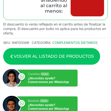
añadiendo
al carrito al
menos:
El descuento lo verás reflejado en el carrito antes de finalizar la
compra. El descuento por bulto no aplica para los productos en
oferta.
SKU:
NW1333AR
CATEGORÍA:
COMPLEMENTOS DIETARIOS
VOLVER AL LISTADO DE PRODUCTOS
Carolina
Online
¿Necesitas ayuda?
Conversemos por WhatsApp
Bautista
Online
¿Necesitas ayuda?
Conversemos por WhatsApp