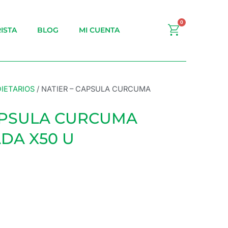
0
Carrito
ISTA
BLOG
MI CUENTA
IETARIOS
/ NATIER – CAPSULA CURCUMA
APSULA CURCUMA
DA X50 U