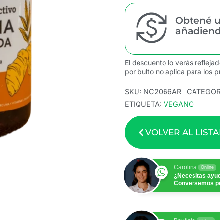
Obtené u
añadiendo
El descuento lo verás reflejad
por bulto no aplica para los p
SKU:
NC2066AR
CATEGOR
ETIQUETA:
VEGANO
VOLVER AL LIST
Carolina
Online
¿Necesitas ayu
Conversemos p