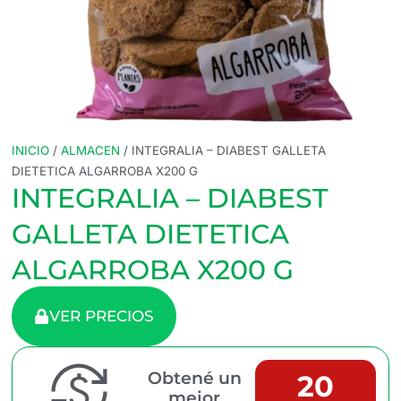
INICIO
/
ALMACEN
/ INTEGRALIA – DIABEST GALLETA
DIETETICA ALGARROBA X200 G
INTEGRALIA – DIABEST
GALLETA DIETETICA
ALGARROBA X200 G
VER PRECIOS
Obtené un
20
mejor