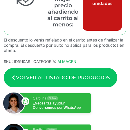
unidades
precio
añadiendo
al carrito al
menos:
El descuento lo verás reflejado en el carrito antes de finalizar la
compra. El descuento por bulto no aplica para los productos en
oferta.
SKU:
ID1910AR
CATEGORÍA:
ALMACEN
VOLVER AL LISTADO DE PRODUCTOS
Carolina
Online
¿Necesitas ayuda?
Conversemos por WhatsApp
Bautista
Online