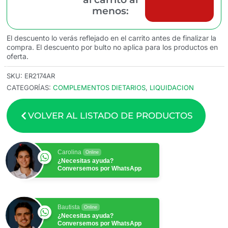
menos:
El descuento lo verás reflejado en el carrito antes de finalizar la
compra. El descuento por bulto no aplica para los productos en
oferta.
SKU:
ER2174AR
CATEGORÍAS:
COMPLEMENTOS DIETARIOS
,
LIQUIDACION
VOLVER AL LISTADO DE PRODUCTOS
Carolina
Online
¿Necesitas ayuda?
Conversemos por WhatsApp
Bautista
Online
¿Necesitas ayuda?
Conversemos por WhatsApp