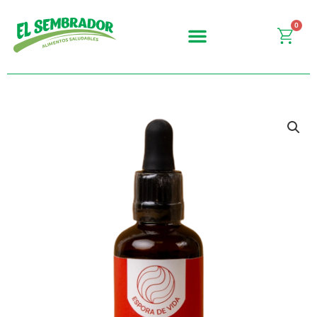
Ir
al
0
Carr
contenido