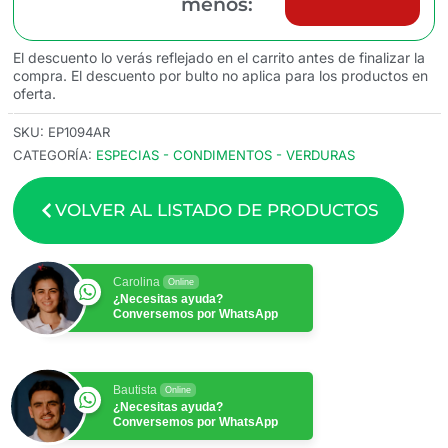
menos:
El descuento lo verás reflejado en el carrito antes de finalizar la
compra. El descuento por bulto no aplica para los productos en
oferta.
SKU:
EP1094AR
CATEGORÍA:
ESPECIAS - CONDIMENTOS - VERDURAS
VOLVER AL LISTADO DE PRODUCTOS
Carolina
Online
¿Necesitas ayuda?
Conversemos por WhatsApp
Bautista
Online
¿Necesitas ayuda?
Conversemos por WhatsApp