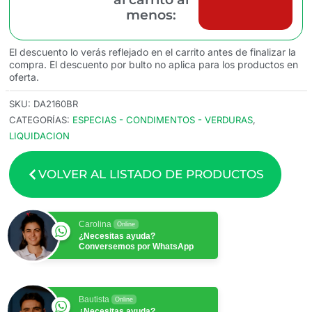
menos:
El descuento lo verás reflejado en el carrito antes de finalizar la
compra. El descuento por bulto no aplica para los productos en
oferta.
SKU:
DA2160BR
CATEGORÍAS:
ESPECIAS - CONDIMENTOS - VERDURAS
,
LIQUIDACION
VOLVER AL LISTADO DE PRODUCTOS
Carolina
Online
¿Necesitas ayuda?
Conversemos por WhatsApp
Bautista
Online
¿Necesitas ayuda?