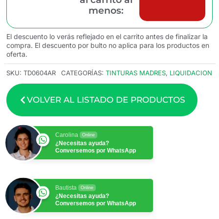
menos:
El descuento lo verás reflejado en el carrito antes de finalizar la
compra. El descuento por bulto no aplica para los productos en
oferta.
SKU:
TD0604AR
CATEGORÍAS:
TINTURAS MADRES
,
LIQUIDACION
VOLVER AL LISTADO DE PRODUCTOS
Carolina
Online
¿Necesitas ayuda?
Conversemos por WhatsApp
Bautista
Online
¿Necesitas ayuda?
Conversemos por WhatsApp