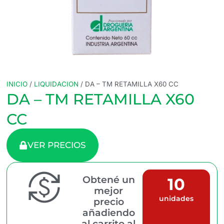
INICIO
/
LIQUIDACION
/ DA – TM RETAMILLA X60 CC
DA – TM RETAMILLA X60
CC
VER PRECIOS
Obtené un
10
mejor
unidades
precio
añadiendo
al carrito al