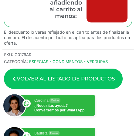
añadiendo
al carrito al
menos:
El descuento lo verás reflejado en el carrito antes de finalizar la
compra. El descuento por bulto no aplica para los productos en
oferta.
SKU:
C0176AR
CATEGORÍA:
ESPECIAS - CONDIMENTOS - VERDURAS
VOLVER AL LISTADO DE PRODUCTOS
Carolina
Online
¿Necesitas ayuda?
Conversemos por WhatsApp
Bautista
Online