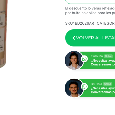
El descuento lo verás reflejad
por bulto no aplica para los p
SKU:
BD2026AR
CATEGORÍ
VOLVER AL LIST
Carolina
Online
¿Necesitas ayu
Conversemos p
Bautista
Online
¿Necesitas ayu
Conversemos p