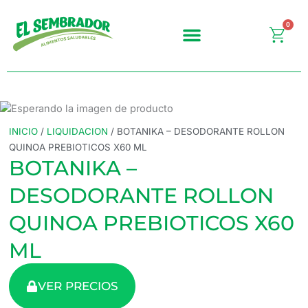
Ir
al
0
Carr
contenido
INICIO
/
LIQUIDACION
/ BOTANIKA – DESODORANTE ROLLON
QUINOA PREBIOTICOS X60 ML
BOTANIKA –
DESODORANTE ROLLON
QUINOA PREBIOTICOS X60
ML
VER PRECIOS