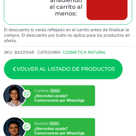
añadiendo
al carrito al
menos:
El descuento lo verás reflejado en el carrito antes de finalizar la
compra. El descuento por bulto no aplica para los productos en
oferta.
SKU:
BA2012AR
CATEGORÍA:
COSMETICA NATURAL
VOLVER AL LISTADO DE PRODUCTOS
Carolina
Online
¿Necesitas ayuda?
Conversemos por WhatsApp
Bautista
Online
¿Necesitas ayuda?
Conversemos por WhatsApp