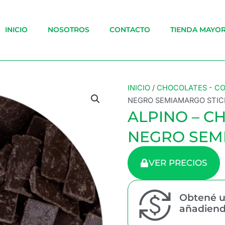
INICIO
NOSOTROS
CONTACTO
TIENDA MAYOR
INICIO
/
CHOCOLATES - C
NEGRO SEMIAMARGO STIC
ALPINO – 
NEGRO SEM
VER PRECIOS
Obtené u
añadiendo