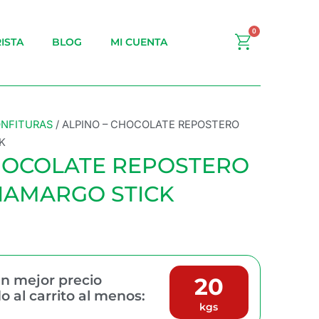
0
Carrito
ISTA
BLOG
MI CUENTA
ONFITURAS
/ ALPINO – CHOCOLATE REPOSTERO
K
CHOCOLATE REPOSTERO
IAMARGO STICK
n mejor precio
20
 al carrito al menos:
kgs