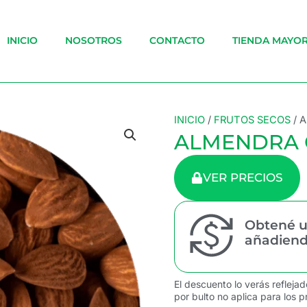
INICIO
NOSOTROS
CONTACTO
TIENDA MAYOR
INICIO
/
FRUTOS SECOS
/ 
ALMENDRA 
VER PRECIOS
Obtené u
añadiendo
El descuento lo verás reflejad
por bulto no aplica para los p