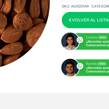
SKU:
AG0001AR
CATEGORÍ
VOLVER AL LIST
Carolina
Online
¿Necesitas ayu
Conversemos p
Bautista
Online
¿Necesitas ayu
Conversemos p